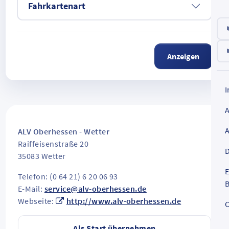
Fahrkartenart
Anzeigen
ALV Oberhessen - Wetter
Raiffeisenstraße 20
D
35083
Wetter
E
Telefon: (0 64 21) 6 20 06 93
B
E-Mail:
service@alv-oberhessen.de
Webseite:
http://www.alv-oberhessen.de
C
Als Start übernehmen