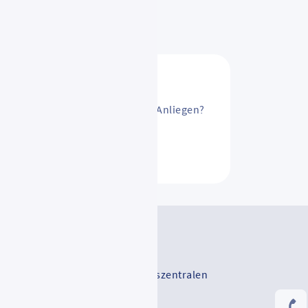
sAbo ändern? Oder ein anderes Anliegen?
ntakt
V-Serviceportal
-Vertriebsstellen und Mobilitätszentralen
Rhein-Main-Verkehrsverbund