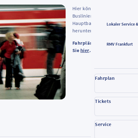
Hier können Sie Fahrpläne al
Buslinien sowie die Ankunfts
Hauptbahnhof, Frankfurt Süd
Lokaler Service 
herunterladen.
Fahrpläne der S-Bahnen, Reg
RMV Frankfurt
Sie
hier
.
Fahrplan
Tickets
Service