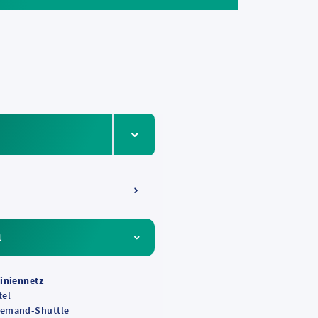
e
Menüeintrag ein-/ausklappen
ahrpläne für Frankfurt
t
Liniennetz
tel
Demand-Shuttle