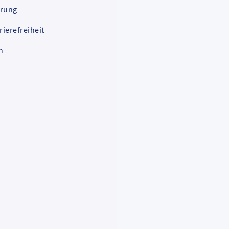
ärung
rierefreiheit
n
tig ab April 2026