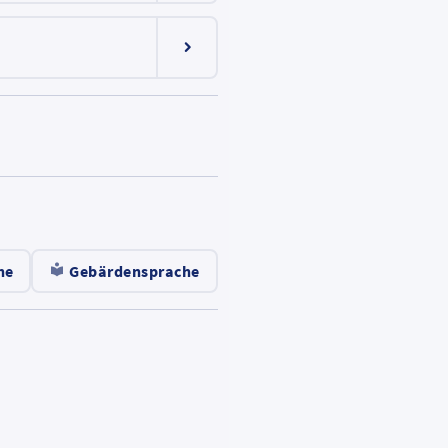
Menüeintrag ein-/ausklappen
he
Gebärdensprache