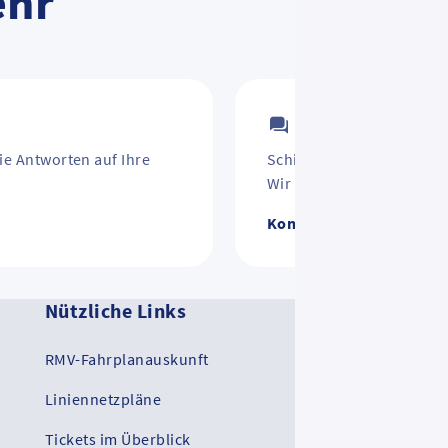
ehr
Kontakt
ie Antworten auf Ihre
Schirm vergessen? Jahre
Wir helfen weiter.
Kontakt zum RMV
Nützliche Links
Ko
RMV-Fahrplanauskunft
RM
Liniennetzpläne
RMV
Tickets im Überblick