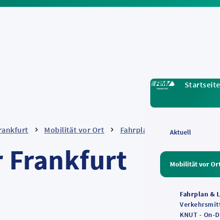
Startseit
rankfurt
Mobilität vor Ort
Fahrplan & Liniennetz
F
Aktuell
r Frankfurt
Mobilität vor Or
Fahrplan & 
Verkehrsmit
KNUT - On-