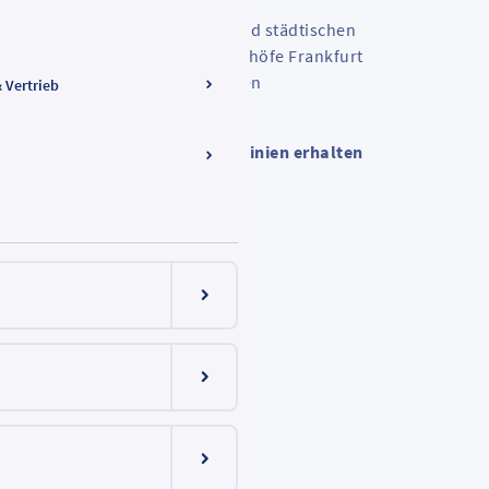
ler U-Bahnen, Straßenbahnen und städtischen
- und Abfahrtspläne für die Bahnhöfe Frankfurt
bahnhof und Frankfurt Flughafen
& Vertrieb
ionalzüge und regionalen Buslinien erhalten
Menüeintrag ein-/ausklappen
Menüeintrag ein-/ausklappen
Menüeintrag ein-/ausklappen