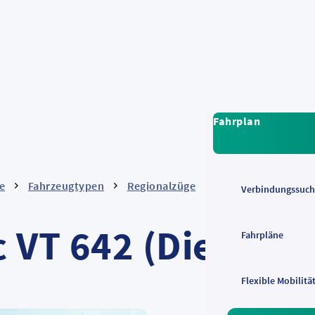
Fahrplan
e
Fahrzeugtypen
Regionalzüge
Desiro Classic (Die
Verbindungssuch
c VT 642 (Dieseltr
Fahrpläne
Flexible Mobilitä