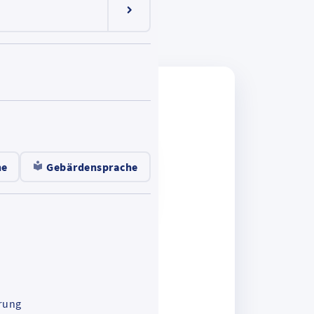
Menüeintrag ein-/ausklappen
he
Gebärdensprache
rung