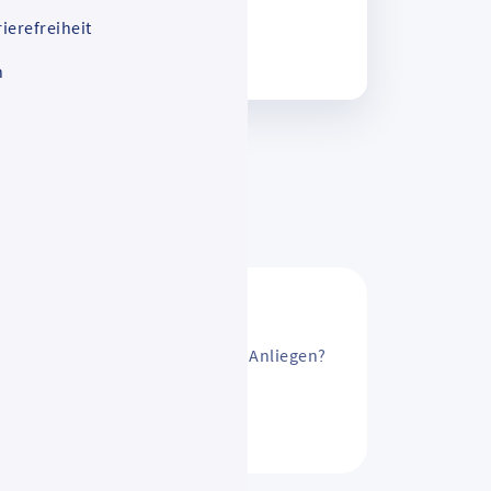
ierefreiheit
n
sAbo ändern? Oder ein anderes Anliegen?