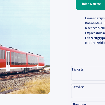
Linien & Netze
Liniennetzpl
Bahnhöfe & H
Nachtverkeh
Expressbuss
Fahrzeugtyp
Mit Freizeit
Tickets
Service
Über uns