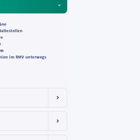
äne
altestellen
re
e
en
linien im RMV unterwegs
Menüeintrag ein-/ausklappen
Menüeintrag ein-/ausklappen