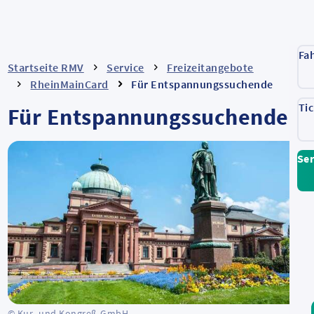
Fa
Startseite RMV
Service
Freizeitangebote
RheinMainCard
Für Entspannungssuchende
Ti
Für Entspannungssuchende
Ser
© Kur- und Kongreß-GmbH