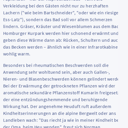
Verkleidung bei den Gästen nicht nur zu herzhaften
Lachern ("wie beim Bartschneider", "oder wie ein riesiger
Ess-Latz"), sondern das Bad soll vor allem Schmerzen
lindern. Gräser, Kräuter und Wiesenblumen aus dem Bad
Homburger Kurpark werden hier schonend erwärmt und
geben diese Wärme dann ab: Rücken, Schultern und auch
das Becken werden – ähnlich wie in einer Infrarotkabine –
wohlig warm.
Besonders bei rheumatischen Beschwerden soll die
Anwendung sehr wohltuend sein, aber auch Gallen-,
Nieren- und Blasenbeschwerden können gelindert werden.
Bei der Erwärmung der getrockneten Pflanzen wird der
aromatische sekundäre Pflanzenstoff Kumarin freigesetzt,
der eine entzündungshemmende und beruhigende
Wirkung hat. Der angenehme Heuduft ruft außerdem
Kindheitserinnerungen an die alpine Bergwelt oder ans
Landleben wach: "Das riecht ja wie in meiner Kindheit bei
der Oma, beim Heu wenden", freut sich Norman.