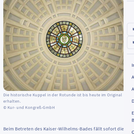
Die historische Kuppel in der Rotunde ist bis heute im Original
D
erhalten.
© Kur- und Kongreß-GmbH
E
B
Beim Betreten des Kaiser-Wilhelms-Bades fällt sofort die
C