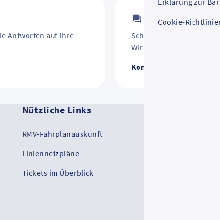
Erklärung zur Bar
Kontakt
Cookie-Richtlinie
ie Antworten auf Ihre
Schirm vergessen? Jahre
Wir helfen weiter.
Kontakt zum RMV
Nützliche Links
Ko
RMV-Fahrplanauskunft
RM
Liniennetzpläne
RMV
Tickets im Überblick