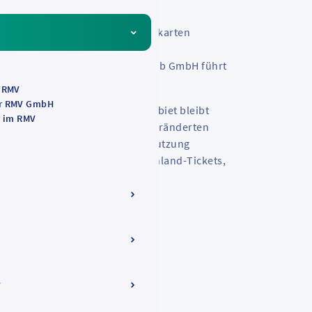
8 bis 2031 den Vertrieb von Fahrkarten
trieb GmbH wird weiterhin die
höfen betreiben. Die DB Vertrieb GmbH führt
nten Vertriebsstellen fort.
s RMV
er RMV GmbH
ehr als 40 Bahnhöfen im RMV-Gebiet bleibt
r im RMV
zeitig wird das Angebot an die veränderten
asst. Durch die zunehmende Nutzung
dere seit Einführung des Deutschland-Tickets,
hrkartenkäufen am Automaten.
V