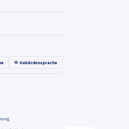
g
g
he
Gebärdensprache
ärung