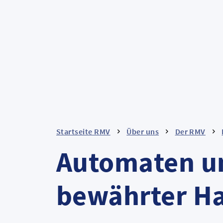
Startseite RMV
Über uns
Der RMV
Automaten un
bewährter H