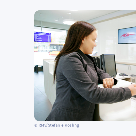
© RMV/Stefanie Kösling