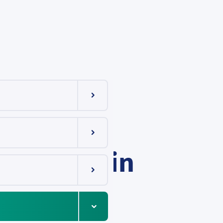
Menüeintrag ein-/ausklappen
ewährter Hand
Menüeintrag ein-/ausklappen
 bleiben in
Menüeintrag ein-/ausklappen
Menüeintrag ein-/ausklappen