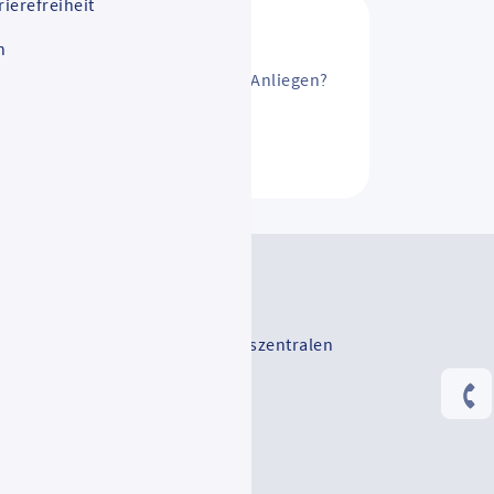
rierefreiheit
n
sAbo ändern? Oder ein anderes Anliegen?
ntakt
V-Serviceportal
-Vertriebsstellen und Mobilitätszentralen
Rhein-Main-Verkehrsverbund
RMV_mobilefamily
Rhein-Main-Verkehrsverbund