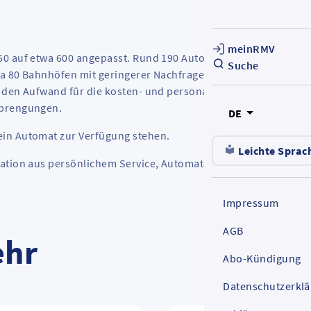
meinRMV
50 auf etwa 600 angepasst. Rund 190 Automaten werden künfti
Suche
a 80 Bahnhöfen mit geringerer Nachfrage ist dann nur noch
t den Aufwand für die kosten- und personalintensive Betreuun
Sprengungen.
DE
ein Automat zur Verfügung stehen.
Leichte Sprac
nation aus persönlichem Service, Automatenvertrieb und
Impressum
AGB
ehr
Abo-Kündigung
Datenschutzerkl