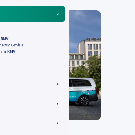
s RMV
er RMV GmbH
r im RMV
V