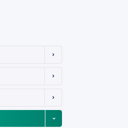
Menüeintrag ein-/ausklappen
integriert
Menüeintrag ein-/ausklappen
Menüeintrag ein-/ausklappen
Menüeintrag ein-/ausklappen