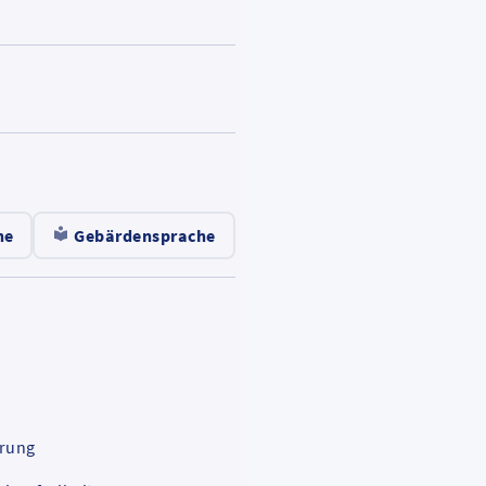
le
.
he
Gebärdensprache
.
in
ärung