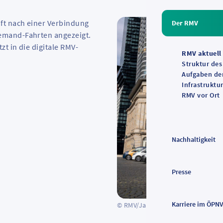
t nach einer Verbindung
Der RMV
emand
-Fahrten angezeigt.
zt in die digitale RMV-
RMV aktuell
Struktur de
Aufgaben d
Infrastruktu
RMV vor Ort
Nachhaltigkeit
Presse
Karriere im ÖPN
© RMV/Jana Kay