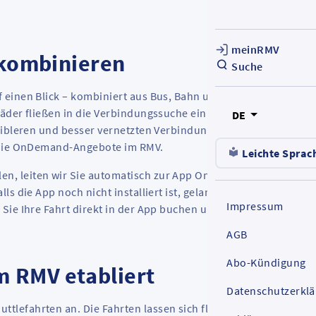
meinRMV
 kombinieren
Suche
 einen Blick – kombiniert aus Bus, Bahn und
OnDemand-Shutt
äder fließen in die Verbindungssuche ein. Besonders im
DE
xibleren und besser vernetzten Verbindungen. Bereits heute
die
OnDemand
-Angebote im RMV.
Leichte Sprac
n, leiten wir Sie automatisch zur App
OnDemand
@RMV weiter
s die App noch nicht installiert ist, gelangen Sie automatisch 
Impressum
Sie Ihre Fahrt direkt in der
App
buchen und bezahlen.
AGB
Abo-Kündigung
 RMV etabliert
Datenschutzerkl
uttle
fahrten an. Die Fahrten lassen sich flexibel per App