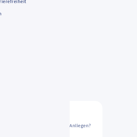
rierefreiheit
d
n
sAbo ändern? Oder ein anderes Anliegen?