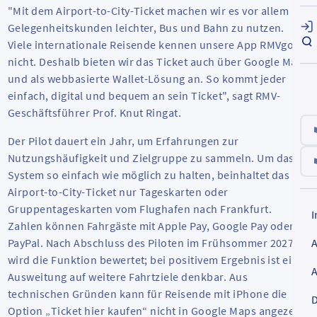
"Mit dem
Airport-to-City-Ticket
machen wir es vor allem
Gelegenheitskunden leichter, Bus und Bahn zu nutzen.
Viele internationale Reisende kennen unsere App RMVgo
nicht. Deshalb bieten wir das Ticket auch über
Google Maps
und als webbasierte
Wallet
-Lösung an. So kommt jeder
einfach, digital und bequem an sein Ticket", sagt RMV-
Geschäftsführer Prof. Knut Ringat.
Der Pilot dauert ein Jahr, um Erfahrungen zur
Nutzungshäufigkeit und Zielgruppe zu sammeln. Um das
System so einfach wie möglich zu halten, beinhaltet das
Airport-to-City-Ticket
nur Tageskarten oder
Gruppentageskarten vom Flughafen nach Frankfurt.
Zahlen können Fahrgäste mit Apple Pay, Google Pay oder
PayPal. Nach Abschluss des Piloten im Frühsommer 2027
wird die Funktion bewertet; bei positivem Ergebnis ist eine
Ausweitung auf weitere Fahrtziele denkbar. Aus
technischen Gründen kann für Reisende mit iPhone die
D
Option „Ticket hier kaufen“ nicht in Google Maps angezeigt