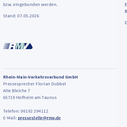
bzw. eingebunden werden.
E
B
Stand: 07.05.2026
C
Rhein-Main-Verkehrsverbund GmbH
Pressesprecher Florian Dubbel
Alte Bleiche 7
65719 Hofheim am Taunus
Telefon: 06192 294112
E-Mail:
pressestelle@rmv.de