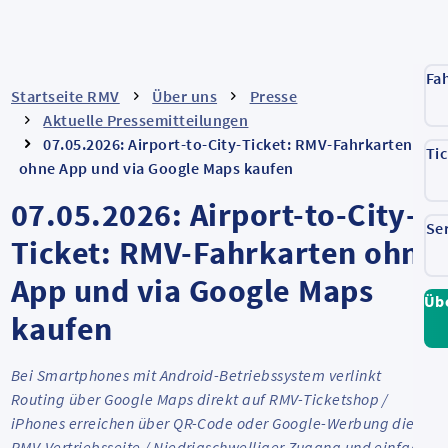
Fa
Startseite RMV
Über uns
Presse
Aktuelle Pressemitteilungen
07.05.2026: Airport-to-City-Ticket: RMV-Fahrkarten
Ti
ohne App und via Google Maps kaufen
07.05.2026: Airport-to-City-
Se
Ticket: RMV-Fahrkarten ohne
App und via Google Maps
Üb
kaufen
Bei Smartphones mit Android-Betriebssystem verlinkt
Routing über
Google Maps
direkt auf RMV-Ticketshop /
iPhones erreichen über QR-Code oder Google-Werbung die
RMV-Vertriebsseite / Niedrigschwelliger Zugang und einfache