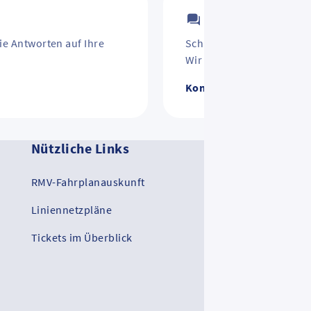
Kontakt
ie Antworten auf Ihre
Schirm vergessen? Jahre
Wir helfen weiter.
Kontakt zum RMV
Nützliche Links
Ko
RMV-Fahrplanauskunft
RM
Liniennetzpläne
RMV
Tickets im Überblick