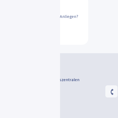
sAbo ändern? Oder ein anderes Anliegen?
ntakt
V-Serviceportal
-Vertriebsstellen und Mobilitätszentralen
Rhein-Main-Verkehrsverbund
RMV_mobilefamily
Rhein-Main-Verkehrsverbund