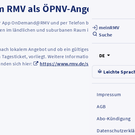
 RMV als ÖPNV-Angebot etabli
 per App OnDemand@RMV und per Telefon buchbaren
meinRMV
schen im ländlichen und suburbanen Raum im RMV wohnen in
Suche
nach lokalem Angebot und ob ein gültiges ÖPNV-Ticket,
DE
n Tagesticket, vorliegt. Weitere Informationen zu den OnDeman
inden sich hier:
https://www.rmv.de/s/de/ondemand
Leichte Sprac
Impressum
AGB
Abo-Kündigung
Datenschutzerkl