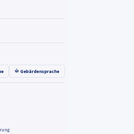
ert
d-
he
Gebärdensprache
ärung