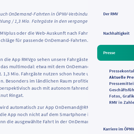
 auch OnDemand-Fahrten in ÖPNV-Verbindungen an / Weiterleitu
Der RMV
ng / 1,3 Mio. Fahrgäste in den vergangenen zwölf Monate
MVplus oder die Web-Auskunft nach Fahrten sucht, erhält neb
Nachhaltigkeit
schläge für passende OnDemand-Fahrten. Alle zwölf OnDeman
Presse
n die App RMVgo sehen unsere Fahrgäste nun auf einen Blick d
d das multimodal: etwa mit dem OnDemand-Shuttle zur Bahn u
Pressekonta
dt. 1,3 Mio. Fahrgäste nutzen schon heute unser On-Demand
Aktuelle Pre
gen. Besonders im ländlichen Raum profitieren die Menschen u
Pressemitte
 perspektivisch auch mit autonom fahrenden Shuttles“, sagt de
Geschäftsfü
nut Ringat.
Fotos, Grafi
RMV in Zahl
wird automatisch zur App OnDemand@RMV weitergeleitet und
ie App noch nicht auf dem Smartphone installiert, erfolgt ein
 kann die ausgewählte Fahrt in der OnDemand-App gebucht und
Karriere im ÖPN