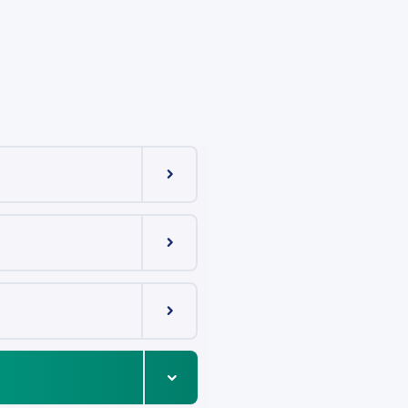
Menüeintrag ein-/ausklappen
in RMV-Auskunft integriert
Menüeintrag ein-/ausklappen
 in RMV-
Menüeintrag ein-/ausklappen
Menüeintrag ein-/ausklappen