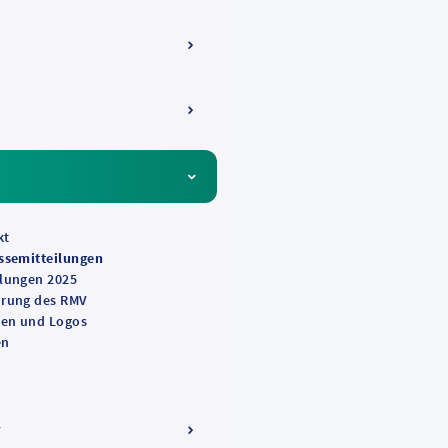
ng
en
d-
ie
nd
kt
ssemitteilungen
nd
ilungen 2025
r
hrung des RMV
ken und Logos
en
V