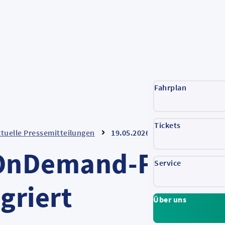
Fahrplan
Tickets
tuelle Pressemitteilungen
19.05.2026: OnDemand-Fahrten 
 OnDemand-Fahrten
Service
griert
Über uns