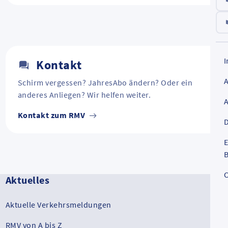
Kontakt
Schirm vergessen? JahresAbo ändern? Oder ein
anderes Anliegen? Wir helfen weiter.
Kontakt zum RMV
D
E
B
C
Aktuelles
Aktuelle Verkehrsmeldungen
RMV von A bis Z