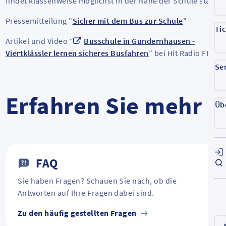
findet klassenweise möglichst in der Nähe der Schule statt.
Pressemitteilung "
Sicher mit dem Bus zur Schule
"
Ti
Artikel und Video “
Busschule in Gundernhausen -
Viertklässler lernen sicheres Busfahren
” bei Hit Radio FFH
Se
Erfahren Sie mehr
Üb
FAQ
Sie haben Fragen? Schauen Sie nach, ob die
Antworten auf Ihre Fragen dabei sind.
Zu den häufig gestellten Fragen