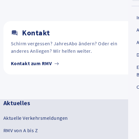
Kontakt
Schirm vergessen? JahresAbo ändern? Oder ein
anderes Anliegen? Wir helfen weiter.
D
Kontakt zum RMV
E
B
C
Aktuelles
Aktuelle Verkehrsmeldungen
RMV von A bis Z