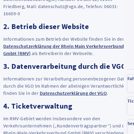
Friedberg, Mail: datenschutz@vgo.de, Telefon: 06031-
16609-0
2. Betrieb dieser Website
Informationen zum Betrieb der Website finden Sie in der
Datenschutzerklärung der Rhein Main Verkehrsverbund
GmbH (RMV)
als Betreiberin der Webseite.
3. Datenverarbeitung durch die VGO
Fa
Informationen zur Verarbeitung personenbezogener Daten
durch die VGO im Rahmen der alleinigen Verantwortlichkeit
finden Sie in der
Datenschutzerklärung der VGO
.
Ti
4. Ticketverwaltung
Im RMV-Gebiet werden insbesondere von den
Se
Verkehrsunternehmen („Kundenvertragspartner“) und der
Rhein-Main-Verkehrsverbund GmbH (RMV) verschiedene