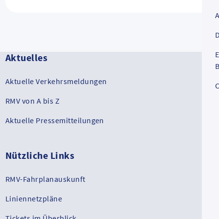
D
E
Aktuelles
B
Aktuelle Verkehrsmeldungen
C
RMV von A bis Z
Aktuelle Pressemitteilungen
Nützliche Links
RMV-Fahrplanauskunft
Liniennetzpläne
Tickets im Überblick