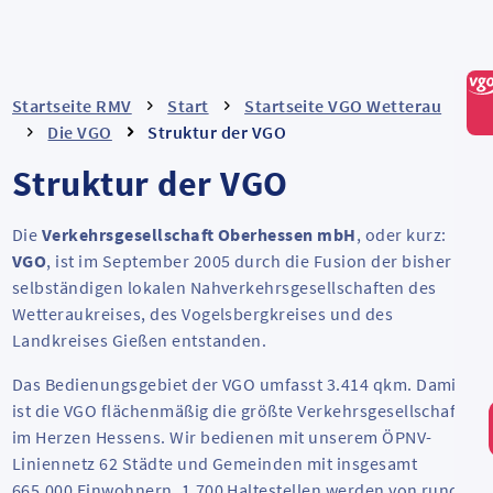
Startseite RMV
Start
Startseite VGO Wetterau
Die VGO
Struktur der VGO
Struktur der VGO
Die
Verkehrsgesellschaft Oberhessen mbH
, oder kurz:
VGO
, ist im September 2005 durch die Fusion der bisher
selbständigen lokalen Nahverkehrsgesellschaften des
Wetteraukreises, des Vogelsbergkreises und des
Landkreises Gießen entstanden.
Das Bedienungsgebiet der VGO umfasst 3.414 qkm. Damit
ist die VGO flächenmäßig die größte Verkehrsgesellschaft
im Herzen Hessens. Wir bedienen mit unserem ÖPNV-
Liniennetz 62 Städte und Gemeinden mit insgesamt
665.000 Einwohnern. 1.700 Haltestellen werden von rund