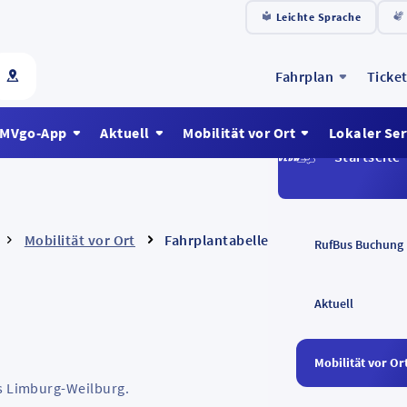
Leichte Sprache
Fahrplan
Ticke
RMVgo-App
Aktuell
Mobilität vor Ort
Lokaler Ser
Startseite
Mobilität vor Ort
Fahrplantabellen Limburg-Weilburg
RufBus Buchung
Aktuell
Mobilität vor Or
is Limburg-Weilburg.