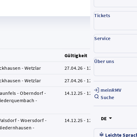
Tickets
Service
Gültigkeit
T
Über uns
ockhausen - Wetzlar
27.04.26 - 12.12.26
B
ockhausen - Wetzlar
27.04.26 - 12.12.26
B
meinRMV
raunfels - Oberndorf -
14.12.25 - 12.12.26
L
Suche
Niederquembach -
DE
alsdorf - Woersdorf -
14.12.25 - 12.12.26
L
 Niedernhausen -
Leichte Sprac