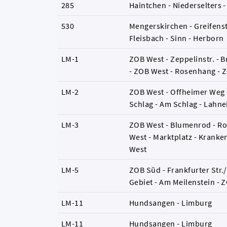
285
Haintchen - Niederselters 
530
Mengerskirchen - Greifenste
Fleisbach - Sinn - Herborn
LM-1
ZOB West - Zeppelinstr. - Br
- ZOB West - Rosenhang - 
LM-2
ZOB West - Offheimer Weg 
Schlag - Am Schlag - Lahn
LM-3
ZOB West - Blumenrod - Ro
West - Marktplatz - Kranke
West
LM-5
ZOB Süd - Frankfurter Str./ 
Gebiet - Am Meilenstein - 
LM-11
Hundsangen - Limburg
LM-11
Hundsangen - Limburg