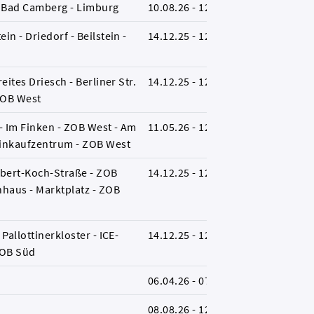
- Bad Camberg - Limburg
10.08.26 - 12.12.26
L
in - Driedorf - Beilstein -
14.12.25 - 12.12.26
L
eites Driesch - Berliner Str.
14.12.25 - 12.12.26
L
ZOB West
- Im Finken - ZOB West - Am
11.05.26 - 12.12.26
B
einkaufzentrum - ZOB West
bert-Koch-Straße - ZOB
14.12.25 - 12.12.26
L
nhaus - Marktplatz - ZOB
Pallottinerkloster - ICE-
14.12.25 - 12.12.26
L
ZOB Süd
06.04.26 - 07.08.26
L
08.08.26 - 12.12.26
L