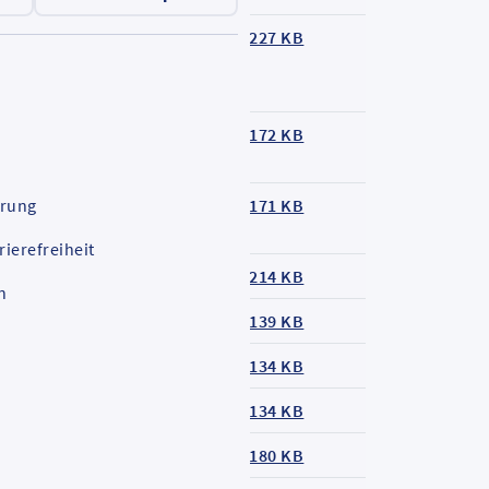
austellenfahrplan
227 KB
inienfahrplan
172 KB
ärung
austellenfahrplan
171 KB
rierefreiheit
inienfahrplan
214 KB
n
inienfahrplan
139 KB
inienfahrplan
134 KB
inienfahrplan
134 KB
inienfahrplan
180 KB