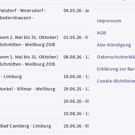
alsdorf - Woersdorf -
04.05.26 - auf Weiteres
B
 Niedernhausen -
Impressum
AGB
vom 1. Mai bis 31. Oktober)
01.05.26 - 07.08.26
L
Schmitten - Weilburg ZOB
Abo-Kündigung
vom 1. Mai bis 31. Oktober)
08.08.26 - 12.12.26
Datenschutzerkl
B
Schmitten - Weilburg ZOB
Erklärung zur Bar
 - Limburg
18.06.26 - 12.12.26
L
Cookie-Richtlinie
nkel - Villmar - Weilburg
29.06.25 - 12.12.26
L
29.06.26 - 09.08.26
L
10.08.26 - 12.12.26
L
- Bad Camberg - Limburg
29.06.26 - 09.08.26
L