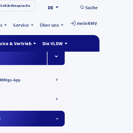
Gebärdensprache
DE
Suche
meinRMV
ts
Service
Über uns
vice & Vertrieb
Die VLDW
Menüeintrag ein-/ausklappen
 RMVgo-App
t