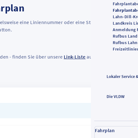
Fahrplantabe
hrplan
Fahrplantab
Lahn-Dill-Kr
elsweise eine Liniennummer oder eine Stadt in das Suchfeld e
Landkreis L
utton.
Anmeldung 
Rufbus Land
Rufbus Lahn-
Freizeitlinie
nden - finden Sie über unsere
Link-Liste
auf den jeweiligen
Lokaler Service 
Die VLDW
Fahrplan