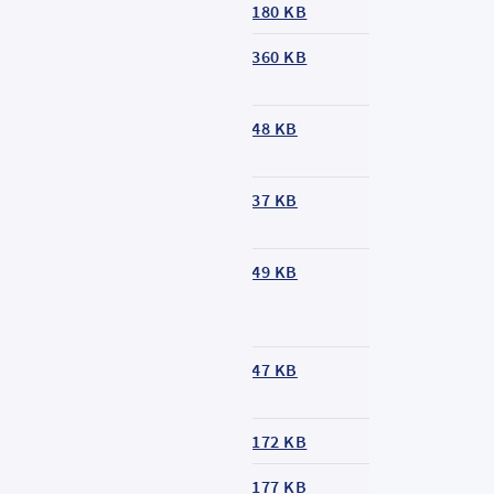
inienfahrplan
180 KB
inienfahrplan
360 KB
inienfahrplan
48 KB
austellenfahrplan
37 KB
inienfahrplan
49 KB
inienfahrplan
47 KB
inienfahrplan
172 KB
inienfahrplan
177 KB