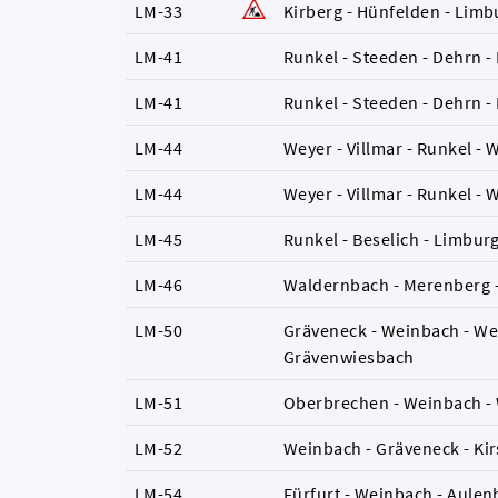
LM-33
Kirberg - Hünfelden - Limb
LM-41
Runkel - Steeden - Dehrn -
LM-41
Runkel - Steeden - Dehrn -
LM-44
Weyer - Villmar - Runkel - 
LM-44
Weyer - Villmar - Runkel - 
LM-45
Runkel - Beselich - Limbur
LM-46
Waldernbach - Merenberg -
LM-50
Gräveneck - Weinbach - We
Grävenwiesbach
LM-51
Oberbrechen - Weinbach -
LM-52
Weinbach - Gräveneck - Ki
LM-54
Fürfurt - Weinbach - Aule