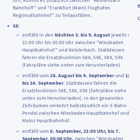
Uhr, kommt es zusätzlich zwischen "Kelsterbach
B
Bahnhoff" und "Frankfurt (Main) Flughafen
Regionalbahnhof" zu Teilausfällen.
C
S8
:
entfällt in den
Nächten
3. bis 9. August
jeweils von
21:00 Uhr bis 05:00 Uhr zwischen "Wiesbaden
Hauptbahnhof" und Kelsterbach. Stattdessen
fahren die Ersatzbuslinien S8A, S8E, S8X, S9X
(Fahrpläne siehe unten zum Herunterladen)
entfällt vom
28. August bis 9. September
und
11.
bis 14. September
. Stattdessen fahren die
Ersatzbuslinien S8E, S8X, S9X (Fahrpläne siehe
unten zum Herunterladen). In den genannten
Zeiträumen verkehrt halbstündlich ein S-Bahn-
Pendel zwischen Wiesbaden Hauptbahnhof und
Mainz Hauptbahnhof.
entfällt vom
5. September, 21:00 Uhr, bis 7.
September, 05:00 Uhr,
zwischen "Wiesbaden