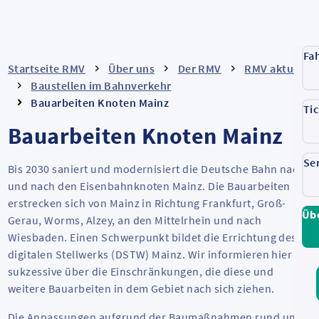
Fa
Startseite RMV
Über uns
Der RMV
RMV aktuell
Baustellen im Bahnverkehr
Bauarbeiten Knoten Mainz
Ti
Bauarbeiten Knoten Mainz
Se
Bis 2030 saniert und modernisiert die Deutsche Bahn nach
und nach den Eisenbahnknoten Mainz. Die Bauarbeiten
erstrecken sich von Mainz in Richtung Frankfurt, Groß-
Üb
Gerau, Worms, Alzey, an den Mittelrhein und nach
Wiesbaden. Einen Schwerpunkt bildet die Errichtung des
digitalen Stellwerks (DSTW) Mainz. Wir informieren hier
sukzessive über die Einschränkungen, die diese und
weitere Bauarbeiten in dem Gebiet nach sich ziehen.
Die Anpassungen aufgrund der Baumaßnahmen rund um