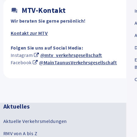
MTV-Kontakt
Wir beraten Sie gerne persönlich!
Kontakt zur MTV
D
Folgen Sie uns auf Social Media:
Instagram
@mtv_verkehrsgesellschaft
E
Facebook
@MainTaunusVerkehrsgesellschaft
B
C
Aktuelles
Aktuelle Verkehrsmeldungen
RMV von A bis Z