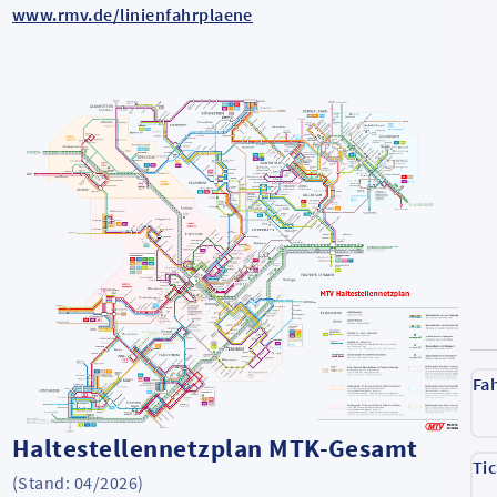
www.rmv.de/linienfahrplaene
Fa
Haltestellennetzplan MTK-Gesamt
Ti
(Stand: 04/2026)