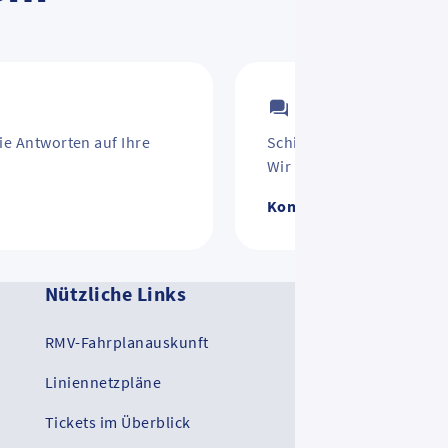
Kontakt
ie Antworten auf Ihre
Schirm vergessen? Jahre
Wir helfen weiter.
Kontakt zum RMV
Nützliche Links
Ko
RMV-Fahrplanauskunft
RM
Liniennetzpläne
RMV
Tickets im Überblick