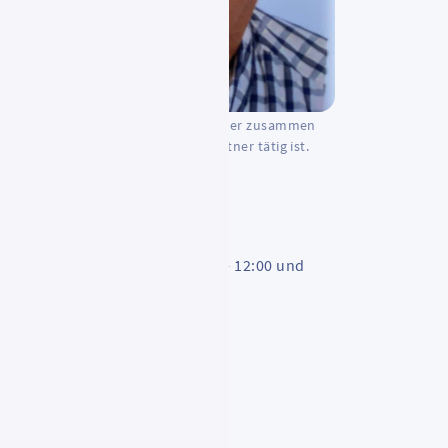
ebildet ist der Senior Herr Freitag, der zusammen
 seiner Frau für die RTV als Mobi-Partner tätig ist.
.: 06128/6845
eichbarkeit Werktags von 10:00 - 12:00 und
00 - 16:00
mobipartner_freitag@rmv.de