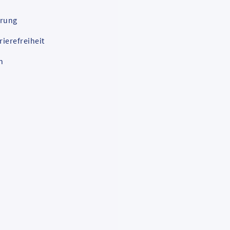
ärung
rierefreiheit
n