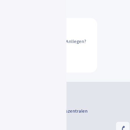
sAbo ändern? Oder ein anderes Anliegen?
ntakt
V-Serviceportal
-Vertriebsstellen und Mobilitätszentralen
Rhein-Main-Verkehrsverbund