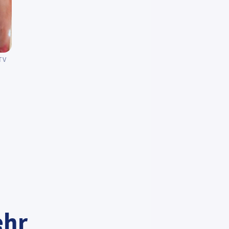
RTV
Abg
mit
Tel
Err
14:
ehr