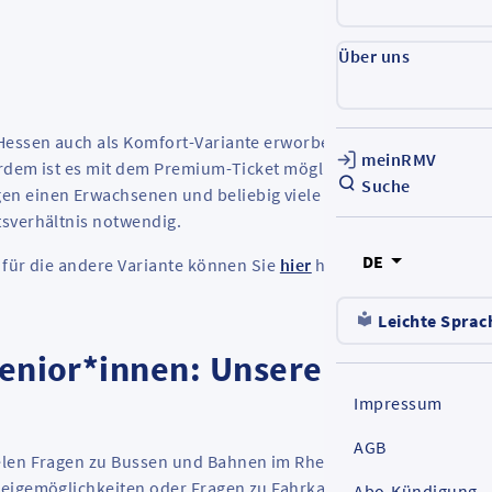
Über uns
 Hessen auch als Komfort-Variante erworben werden. Diese
meinRMV
ßerdem ist es mit dem Premium-Ticket möglich, nach 19.00 Uhr
Suche
n einen Erwachsenen und beliebig viele Kinder unter 15 Jahr
tsverhältnis notwendig.
DE
h für die andere Variante können Sie
hier
herunterladen.
Leichte Sprac
Senior*innen: Unsere Mobi-Part
Impressum
AGB
ielen Fragen zu Bussen und Bahnen im Rheingau-Taunus-Kreis
eigemöglichkeiten oder Fragen zu Fahrkarten geht - unsere
Abo-Kündigung