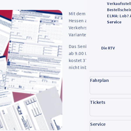
Verkaufsstel
Bestellschei
Mit dem Seniorenticket Hesse
ELMA: Lob? 
Hessen ab dem 1. Januar 2025
Service
Verkehrsmitteln von A nach B 
Varianten – als Basis- und Ko
Das Seniorenticket gilt für F
Die RTV
ab 9.00 Uhr morgens sowie a
kostet 379 Euro im Jahr. Eine
nicht inbegriffen.
Fahrplan
Tickets
Service