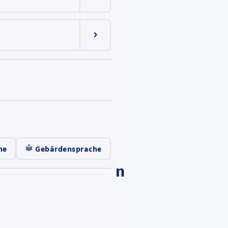
Menüeintrag ein-/ausklappen
Menüeintrag ein-/ausklappen
en
he
Gebärdensprache
ner*innen helfen