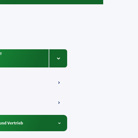
e
Menüeintrag ein-/ausklappen
tig in
und Vertrieb