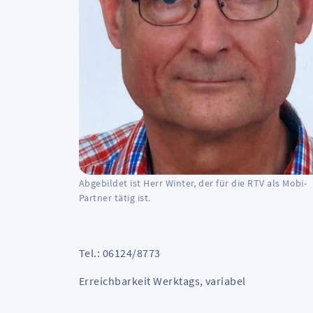
Abgebildet ist Herr Winter, der für die RTV als Mobi-
Partner tätig ist.
Tel.: 06124/8773
Erreichbarkeit Werktags, variabel