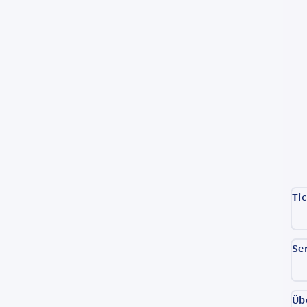
Ti
Se
Üb