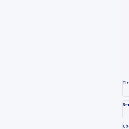
Ti
Se
Üb