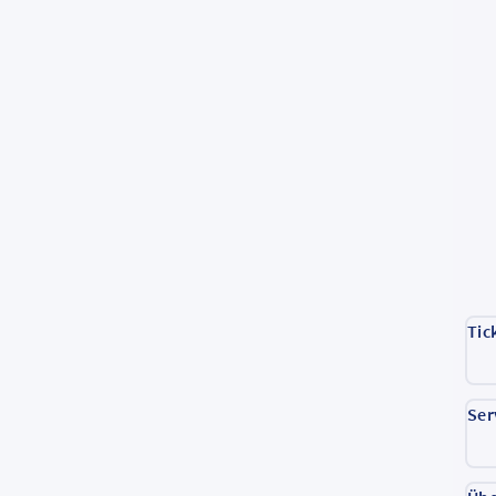
Tic
Ser