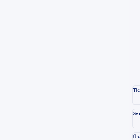
Ti
Se
Üb