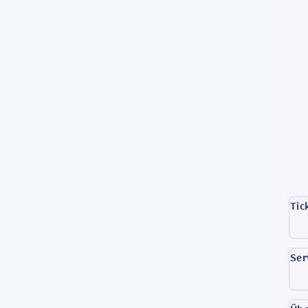
Tic
Ser