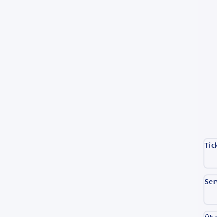
Tic
Ser