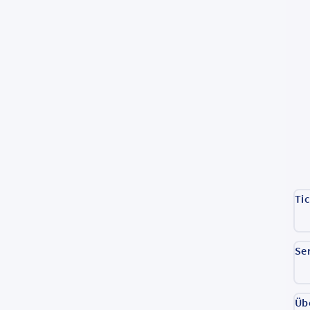
Ti
Se
Üb