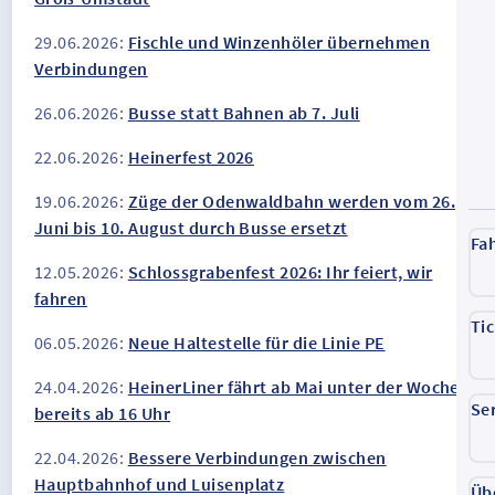
29.06.2026:
Fischle und Winzenhöler übernehmen
Verbindungen
26.06.2026:
Busse statt Bahnen ab 7. Juli
22.06.2026:
Heinerfest 2026
19.06.2026:
Züge der Odenwaldbahn werden vom 26.
Juni bis 10. August durch Busse ersetzt
Fa
12.05.2026:
Schlossgrabenfest 2026: Ihr feiert, wir
fahren
Ti
06.05.2026:
Neue Haltestelle für die Linie PE
24.04.2026:
HeinerLiner fährt ab Mai unter der Woche
Se
bereits ab 16 Uhr
22.04.2026:
Bessere Verbindungen zwischen
Hauptbahnhof und Luisenplatz
Üb