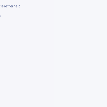
ierefreiheit
n
omaten,