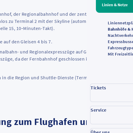
Linien & Netze
hnhof, der Regionalbahnhof und der zentrale Busbahnhof
los zu Terminal 2 mit der
Skyline
(automatisches Bahnsystem,
Liniennetzpl
elle 15, 10‑Minuten-Takt).
Bahnhöfe & H
Nachtverkeh
e auf den Gleisen 4 bis 7.
Expressbuss
Fahrzeugtyp
nalbahn- und Regionalexpresszüge auf Gleisen 1 bis 3. Zwisch
Mit Freizeit
szüge, da der Fernbahnhof geschlossen ist.
n in die Region und
Shuttle
-Dienste (Terminal-Shuttle, Flughaf
Tickets
Service
ung zum Flughafen und
AIRail 
Über uns