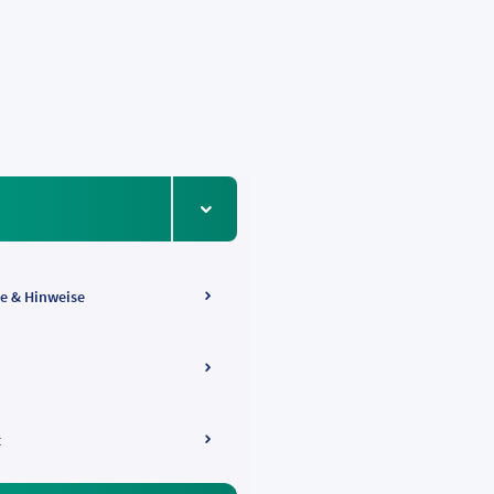
Menüeintrag ein-/ausklappen
Frankfurt Flughafen
e & Hinweise
t