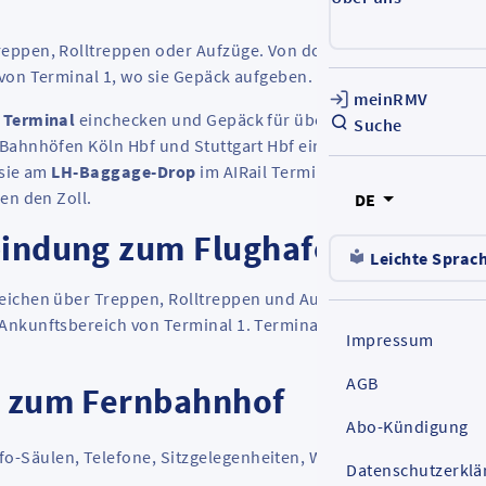
eppen, Rolltreppen oder Aufzüge. Von dort führt ein
von Terminal 1, wo sie Gepäck aufgeben.
meinRMV
l Terminal
einchecken und Gepäck für über 40 Fluggesellschaf
Suche
Bahnhöfen Köln Hbf und Stuttgart Hbf ein; in Bonn-Siegburg
 sie am
LH-Baggage-Drop
im AIRail Terminal ab. Rückreisende
en den Zoll.
DE
bindung zum Flughafen)
Leichte Sprac
reichen über Treppen, Rolltreppen und Aufzüge
Ebene 0
. Von d
Ankunftsbereich von Terminal 1. Terminal 2 erreicht man
Impressum
AGB
n zum Fernbahnhof
Abo-Kündigung
fo-Säulen, Telefone, Sitzgelegenheiten, Wetterschutz und
Datenschutzerklä