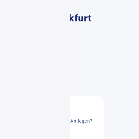
 Flughafen Frankfurt
-
sAbo ändern? Oder ein anderes Anliegen?