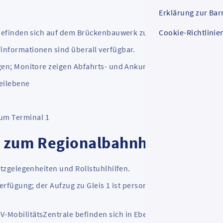
Erklärung zur Barr
 befinden sich auf dem Brückenbauwerk zum Terminal 1.
Cookie-Richtlinie
informationen sind überall verfügbar.
gen; Monitore zeigen Abfahrts- und Ankunftszeiten.
eilebene
um Terminal 1
n zum Regionalbahnhof
itzgelegenheiten und Rollstuhlhilfen.
Verfügung; der Aufzug zu Gleis 1 ist personalbedient (DB-
-MobilitätsZentrale befinden sich in Ebene 0. Fahrkartenaut