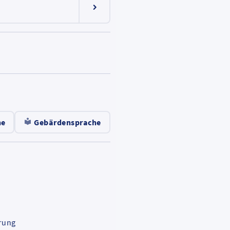
Menüeintrag ein-/ausklappen
ten
he
Gebärdensprache
ort
rung